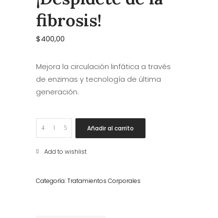
fibrosis!
$
400,00
Mejora la circulación linfática a través
de enzimas y tecnología de última
generación.
¡Despídete
Añadir al carrito
de
la
Add to wishlist
fibrosis!
quantity
Categoría:
Tratamientos Corporales