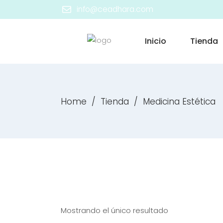
info@ceadhara.com
Inicio
Tienda
Home
/
Tienda
/
Medicina Estética
adir al carrito
Mostrando el único resultado