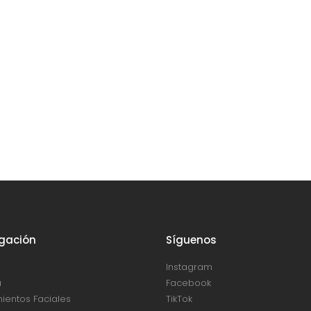
gación
Síguenos
Instagram
a
Facebook
ientos Faciales
TikTok