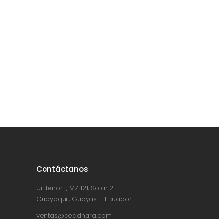
Contáctanos
Urdenor 1, MZ 121, Solar 2
Guayaquil, Guayas – Ecuador
ventas@ceadhara.com